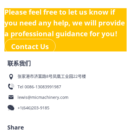
Please feel free to let us know if
you need any help, we will provide
a professional guidance for you!
Contact Us
联系我们
张家港市济富路8号凤凰工业园22号楼
Tel
0086-13083991987
lewis@micmachinery.com
+1(646)203-9185
Share