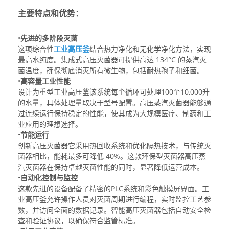
主要特点和优势：
•
先进的多阶段灭菌
这项综合性
工业高压釜
结合热力净化和无化学净化方法，实现
最高水纯度。集成式
高压灭菌器
可提供高达 134°C 的蒸汽灭
菌温度，确保彻底消灭所有微生物，包括耐热孢子和细菌。
•
高容量工业性能
设计为重型
工业高压釜
该系统每个循环可处理100至10,000升
的水量，具体处理量取决于型号配置。
高压蒸汽灭菌器
能够通
过连续运行保持稳定的性能，使其成为大规模医疗、制药和工
业应用的理想选择。
•
节能运行
创新
高压灭菌器
它采用热回收系统和优化隔热技术，与传统灭
菌器相比，能耗最多可降低 40%。这款环保型灭菌器
高压蒸
汽灭菌器
在保持卓越灭菌性能的同时，显著降低运营成本。
•
自动化控制与监控
这款先进的设备配备了精密的PLC系统和彩色触摸屏界面。
工
业高压釜
允许操作人员对灭菌周期进行编程，实时监控工艺参
数，并访问全面的数据记录。智能
高压灭菌器
包括自动安全检
查和验证协议，以确保符合监管标准。