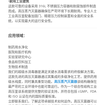
•
耐用工业建筑
这款可靠的设备采用 316L 不锈钢压力容器和耐腐蚀部件制造
而成。
高压蒸汽灭菌器
确保在严苛环境下长期耐用。专业人士
工业高压釜
配备加固门、精密压力控制装置和全面的安全系
统，以实现最大的运行安全性。
应用领域：
制药用水净化
医院和医疗机构
实验室研究中心
食品和饮料加工
生物技术制造
我们的超级水消毒器是满足关键水消毒需求的终极解决方案。
这款先进的
高压灭菌器
通过其集成的多级净化工艺，提供药用
级水纯度，同时兼具重型功能。
高压蒸汽灭菌器
该结构确保在
最严苛的工业环境中也能可靠运行。作为一个综合性结构
工业
高压釜
该系统提供完整的验证支持，并符合包括 cGMP、FDA
和 ISO 认证在内的国际质量标准。
立即联系我们，了解这项卓越技术如何运作。
高压灭菌器
可以