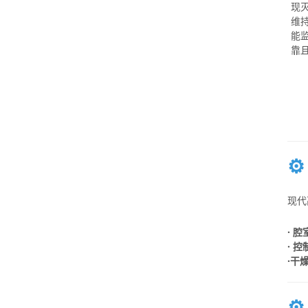
现
维
能
靠
⚙
现代
· 
· 
·干
⚙