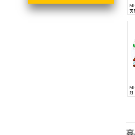
M
灭
M
器
高