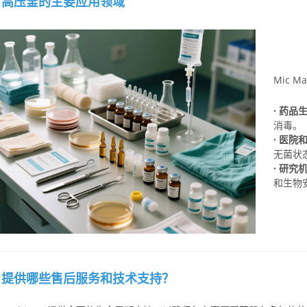
高压釜的主要应用领域
Mic 
-----
· 药
消毒。
· 医
无菌状
· 研
和生物
️
提供哪些售后服务和技术支持？