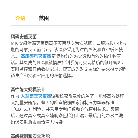
介绍
范围
精确安瓿灭菌
MIC安瓿泄漏灭菌器高压灭菌器专为安瓿瓶、口服液和小输液
瓶的可靠灭菌而设计。该设备采用先进的蒸汽和真空循环技
术。
高压蒸汽灭菌器
确保均匀的热穿透和有效的微生物灭
活。其集成的PLC和触摸屏控制系统可实现精确的循环管理、
实时监控和自动数据记录，使其成为对无菌标准要求极高的制
药生产和实验室应用的理想选择。
高性能大规模设计
作为
大型高压灭菌器
该系统配备宽敞的腔室，能够高效处理
大批量安瓿瓶。坚固的腔室按照国家钢制压力容器标准
（GB150）制造，并采用专利门锁和充气密封技术。灭菌
后，通过真空或真空辅助染色检测泄漏，最后用纯净水冲洗，
确保安瓿瓶表面清洁无污染。
高级控制和安全功能