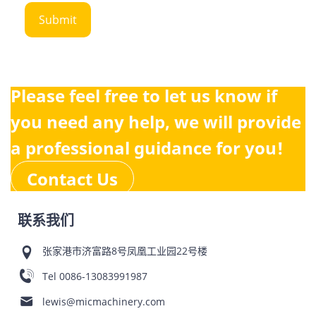
Please feel free to let us know if
you need any help, we will provide
a professional guidance for you!
Contact Us
联系我们
张家港市济富路8号凤凰工业园22号楼
Tel
0086-13083991987
lewis@micmachinery.com