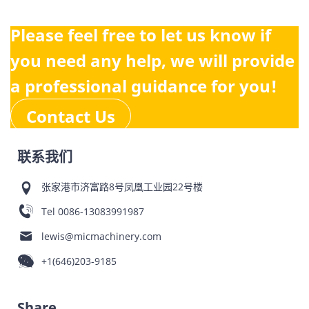
Please feel free to let us know if
you need any help, we will provide
a professional guidance for you!
Contact Us
联系我们
张家港市济富路8号凤凰工业园22号楼
Tel
0086-13083991987
lewis@micmachinery.com
+1(646)203-9185
Share