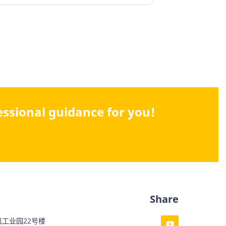
fessional guidance for you!
Share
工业园22号楼