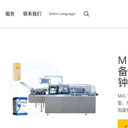
服务
联系我们
Select Language
M
备
钟
MI
型、
包装
C