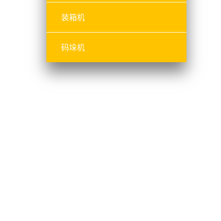
装箱机
码垛机