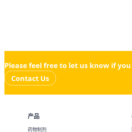
Please feel free to let us know if yo
Contact Us
产品
药物制剂