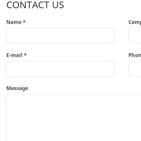
CONTACT US
Name *
Com
E-mail *
Pho
Message