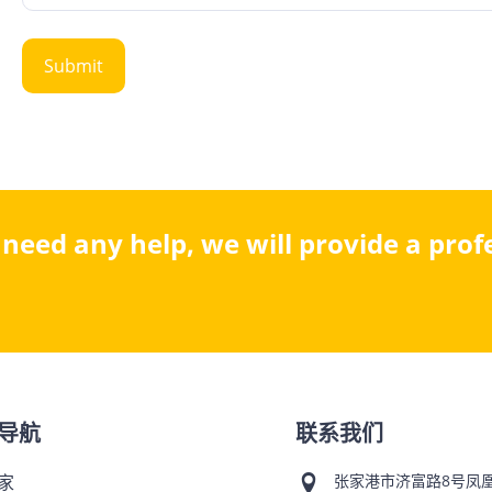
u need any help, we will provide a pro
导航
联系我们
家
张家港市济富路8号凤凰