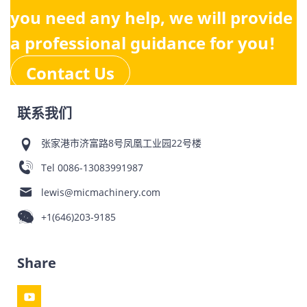
you need any help, we will provide
a professional guidance for you!
Contact Us
联系我们
张家港市济富路8号凤凰工业园22号楼
Tel
0086-13083991987
lewis@micmachinery.com
+1(646)203-9185
Share