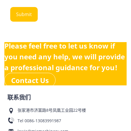
Please feel free to let us know if
you need any help, we will provide
a professional guidance for you!
Contact Us
联系我们
张家港市济富路8号凤凰工业园22号楼
Tel
0086-13083991987