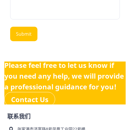
Please feel free to let us know if
you need any help, we will provide
a professional guidance for you!
Contact Us
联系我们
张家港市济富路8号凤凰工业园22号楼