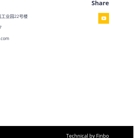
Share
工业园22号楼
7
.com
Technical by Finbo