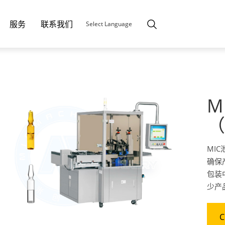
服务
联系我们
Select Language
M
（
MI
确保
包装
少产
C