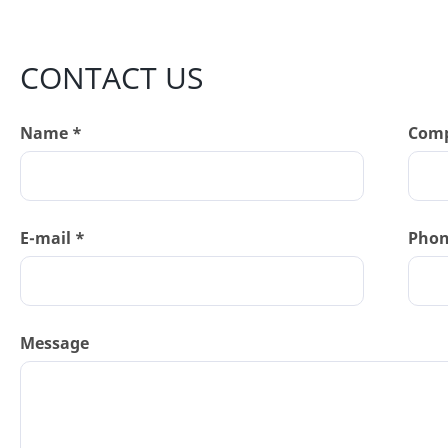
CONTACT US
Name *
Com
E-mail *
Pho
Message