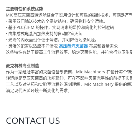
主要特性和系统优势
MIC高压灭菌器转运舱结合了实用设计和可靠的控制技术，可满足严
·
采用双门输送技术的全密封结构，确保物料安全运输。
·
基于PLC和HMI的操作，实现清晰的监控和简化的控制逻辑
·
由集成式电蒸汽加热支持的自动腔室灭菌
·
光滑的内表面设计便于清洁，并可降低污染风险。
·
灵活的配置以适应不同情况
高压蒸汽灭菌器
布局和容量需求
这些特性有助于提高工作流程效率、稳定灭菌性能，并符合行业卫生
麦克机械专业制造
作为一家经验丰富的灭菌设备制造商，Mic Machinery 在设计
转运舱是高压灭菌器的功能延伸，可在不影响灭菌完整性的前提下实
工艺以及对制药和实验室流程的深刻理解，Mic Machinery 提
满足现代灭菌环境不断变化的需求。
CONTACT US