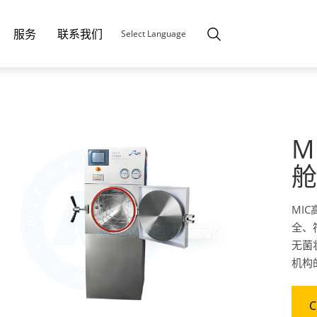
服务
联系我们
Select Language
M
舱
MI
全、
无菌
机构
C