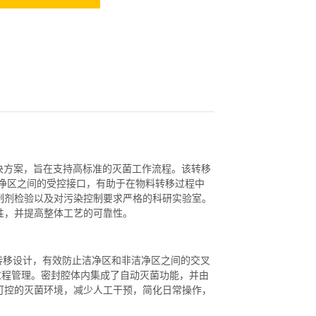
辅助解决方案，旨在支持高标准的灭菌工作流程。该转移
净区之间的受控接口，有助于在物料转移过程中
制剂检验以及对污染控制要求严格的科研实验室。
性，并提高整体工艺的可靠性。
转移设计，有效防止洁净区和非洁净区之间的交叉
过程管理。密封腔体内集成了自动灭菌功能，并由
可控的灭菌环境，减少人工干预，简化日常操作，