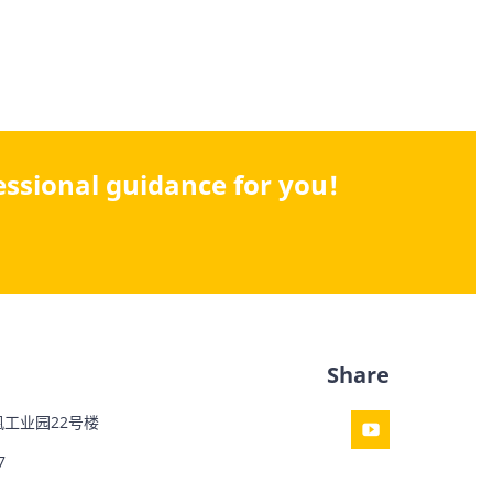
fessional guidance for you!
Share
工业园22号楼
7