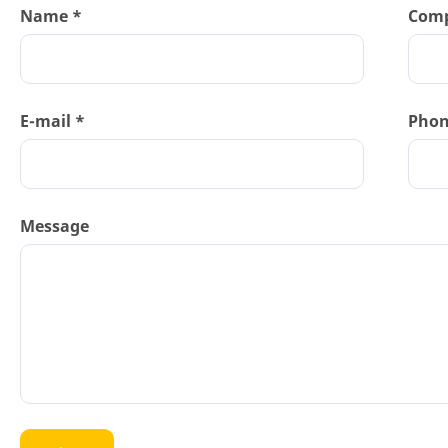
Name *
Com
E-mail *
Pho
Message