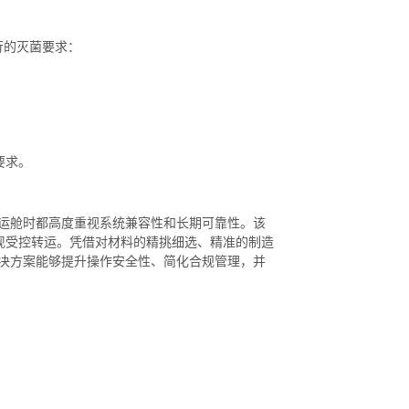
苛的灭菌要求：
要求。
每个转运舱时都高度重视系统兼容性和长期可靠性。该
现受控转运。凭借对材料的精挑细选、精准的制造
供的解决方案能够提升操作安全性、简化合规管理，并