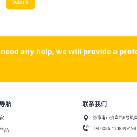
u need any help, we will provide a pro
导航
联系我们
家
张家港市济富路8号凤凰
Tel
0086-1308399198
产品