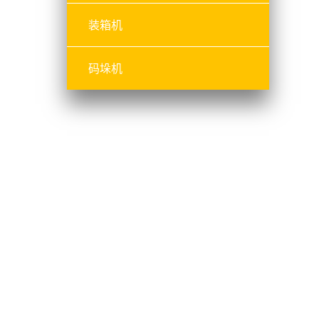
装箱机
码垛机