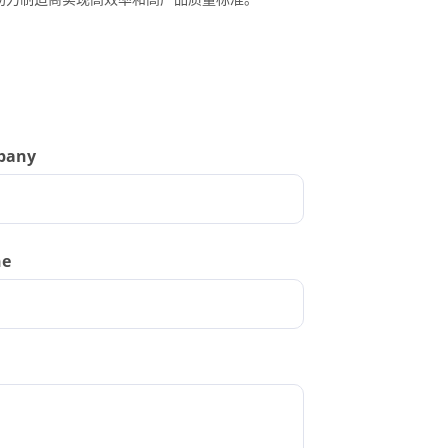
pany
ne