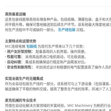
高效垂直运输
这条包装线能够高效处理各种产品，包括纸箱、薄膜包装、盒子和大
间平稳升降，确保可靠地输送到后续生产环节。该系统最大限度地减
何生产流程中不可或缺的一部分。
生产线包装
过程。
主要特点和运营优势
MIC连续电梯
包装线
为现代生产带来以下几个优势：
· 用户友好型控制：
配备直观的人机界面，操作简便。
· 性能可靠：
采用高品质进口电机驱动，可无级调速。
· 自动纠错：
集成系统确保运行稳定和产品精准对位。
· 安全性和耐用性：
半封闭式设计和稳健的电气配置提高了操作人员
实现全面生产的无缝集成
作为全自动包装生产线的一部分，该系统可与上下游设备（包括灌装
输送确保了平稳的物料交接，提高了整条生产线的效率，并减少了人
麦克机械的专业技术
凭借在自动化解决方案领域的丰富经验，MIC Machinery 为制药
升包装生产线充分体现了我们对创新、卓越运营和稳健性能的承诺，