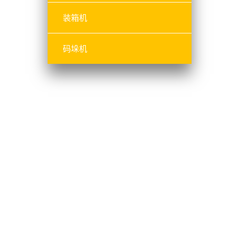
装箱机
码垛机