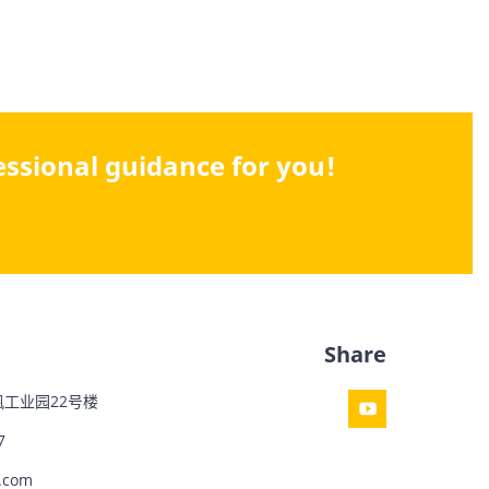
fessional guidance for you!
Share
工业园22号楼
7
.com