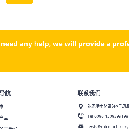
u need any help, we will provide a pro
导航
联系我们
家
张家港市济富路8号凤凰
Tel
0086-1308399198
产品
lewis@micmachinery