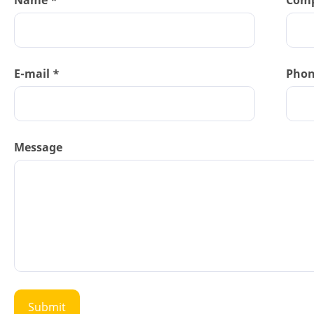
Name *
Com
E-mail *
Pho
Message