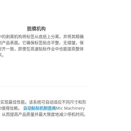
脱模机构
中的剥离机构将标签从底纸上分离，并将其精确
到产品表面。它确保标签贴合平整、无褶皱，保
对齐一致，即使在高速贴标作业中也能提高整体
率。
，以实现最佳性能。该系统可自动适应不同尺寸和形
D值得信赖。
自动贴标机制造商
Mic Machinery
，从而提高产品质量并最大限度地减少停机时间。