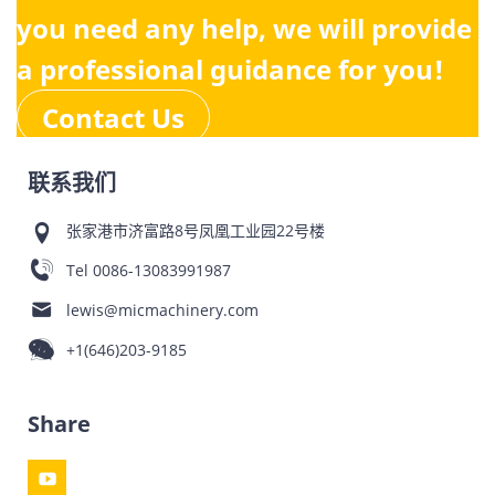
you need any help, we will provide
a professional guidance for you!
Contact Us
联系我们
张家港市济富路8号凤凰工业园22号楼
Tel
0086-13083991987
lewis@micmachinery.com
+1(646)203-9185
Share