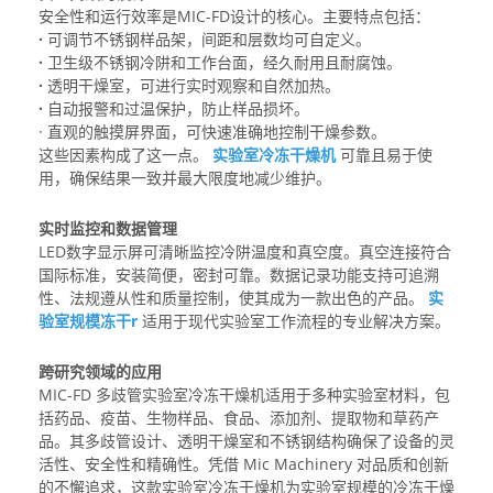
安全性和运行效率是MIC-FD设计的核心。主要特点包括：
·
可调节不锈钢样品架，间距和层数均可自定义。
·
卫生级不锈钢冷阱和工作台面，经久耐用且耐腐蚀。
·
透明干燥室，可进行实时观察和自然加热。
·
自动报警和过温保护，防止样品损坏。
· 直观的触摸屏界面，可快速准确地控制干燥参数。
这些因素构成了这一点。
实验室冷冻干燥机
可靠且易于使
用，确保结果一致并最大限度地减少维护。
实时监控和数据管理
LED数字显示屏可清晰监控冷阱温度和真空度。真空连接符合
国际标准，安装简便，密封可靠。数据记录功能支持可追溯
性、法规遵从性和质量控制，使其成为一款出色的产品。
实
验室规模冻干
r
适用于现代实验室工作流程的专业解决方案。
跨研究领域的应用
MIC-FD 多歧管实验室冷冻干燥机适用于多种实验室材料，包
括药品、疫苗、生物样品、食品、添加剂、提取物和草药产
品。其多歧管设计、透明干燥室和不锈钢结构确保了设备的灵
活性、安全性和精确性。凭借 Mic Machinery 对品质和创新
的不懈追求，这款实验室冷冻干燥机为实验室规模的冷冻干燥