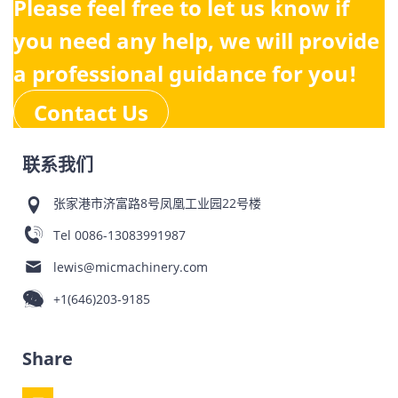
Please feel free to let us know if
you need any help, we will provide
a professional guidance for you!
Contact Us
联系我们
张家港市济富路8号凤凰工业园22号楼
Tel
0086-13083991987
lewis@micmachinery.com
+1(646)203-9185
Share