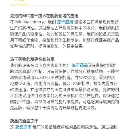
先进的MIC冻干技术在制药领域的应用
在 Mic Machinery，我们
冻干应用
该技术旨在满足现代制药
生产的高标准。通过精准去除敏感原料中的水分，我们的系统
确保产品的稳定性、效力和较长的保质期。我们的设备尤其适
用于精细化合物、疫苗和其他生物制剂，能够在保证每批产品
完整性的同时，提供始终如一的稳定结果。
冻干药物的精确性和效率
我们的设备在以下方面表现出色：
冻干药品
该设备提供精准
的温度和真空控制，可有效保护活性成分和精细结构。干燥室
和搁架均采用SUS316L不锈钢打造，并经过优化，最大限度
地减少死角，简化清洁流程，符合cGMP标准。搁架内置导热
硅油通道，并通过独立的压力测试确保最佳清洁度。先进的制
冷系统采用进口双级半封闭式压缩机和高品质组件，保证稳定
的制冷性能。真空由可靠的旋片泵提供，可选配国际或国内领
先品牌，确保整个干燥周期内升华过程稳定高效。
药品的全面冻干
这
药品冻干
我们的设备确保卓越的品质和稳定性。通过控制