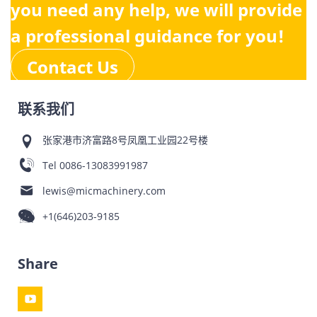
you need any help, we will provide
a professional guidance for you!
Contact Us
联系我们
张家港市济富路8号凤凰工业园22号楼
Tel
0086-13083991987
lewis@micmachinery.com
+1(646)203-9185
Share