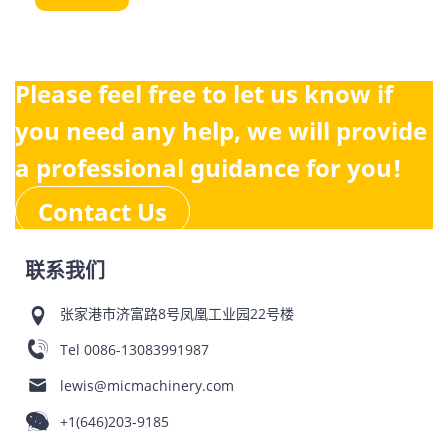
Please feel free to let us know if
you need any help, we will provide
a professional guidance for you!
Contact Us
联系我们
张家港市济富路8号凤凰工业园22号楼
Tel
0086-13083991987
lewis@micmachinery.com
+1(646)203-9185