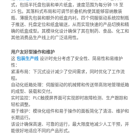
式，包括半托盘包装和单片纸盒，速度范围为每分钟 18 至
25 包。其落料式布局和可调节折叠机构使其能够容纳散装
瓶、薄膜先包装和额外的纸盒内衬。四个伺服驱动系统控制瓶
子推送、托盘定位和纸盒输送，从而实现快速的产品切换和精
确的纸盒成型。其模块化设计确保了其在制药、食品、化工和
其他消费品生产线上的广泛适用性。
用户友好型操作和维护
这
包装生产线
设计时充分考虑了安全性、简易性和易维护
性：
紧凑布局：下沉式设计减少了空间需求，同时优化了工作流
程。
自动化纸箱处理：伺服驱动的机械臂和传送带高效地管理纸箱
的成型、装载和交付。
实时监控：PLC触摸屏界面可实现即时故障检测、生产跟踪和
轻松调整。
易于维护：模块化组件和易于操作的面板简化了清洁、维护和
长期运行。
该设计确保高速、可靠的运行，最大限度地减少人工干预，并
能很好地适应不同的产品形式。