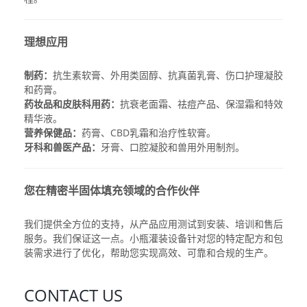
理想应用
制药：
抗生素软膏、外用类固醇、抗真菌乳膏、伤口护理凝胶
和药膏。
药妆品和皮肤科用药：
抗衰老面霜、祛痘产品、保湿霜和特效
精华液。
营养保健品：
药膏、CBD乳霜和治疗性软膏。
牙科和兽医产品：
牙膏、口腔凝胶和兽用外用制剂。
您在精密半固体填充领域的合作伙伴
我们提供全方位的支持，从产品应用测试到安装、培训和售后
服务。我们保证这一点。
小瓶灌装设备
针对您的特定配方和包
装需求进行了优化，帮助您实现高效、可靠和合规的生产。
CONTACT US