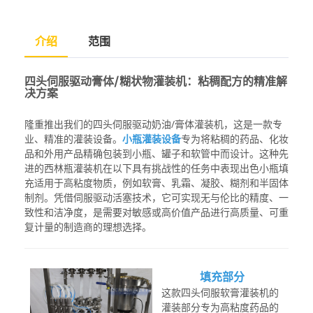
介绍
范围
四头伺服驱动膏体/糊状物灌装机：粘稠配方的精准解
决方案
隆重推出我们的四头伺服驱动奶油/膏体灌装机，这是一款专
业、精准的灌装设备。
小瓶灌装设备
专为将粘稠的药品、化妆
品和外用产品精确包装到小瓶、罐子和软管中而设计。这种先
进的
西林瓶灌装机
在以下具有挑战性的任务中表现出色
小瓶填
充
适用于高粘度物质，例如软膏、乳霜、凝胶、糊剂和半固体
制剂。凭借伺服驱动活塞技术，它可实现无与伦比的精度、一
致性和洁净度，是需要对敏感或高价值产品进行高质量、可重
复计量的制造商的理想选择。
填充部分
这款四头伺服软膏灌装机的
灌装部分专为高粘度药品的