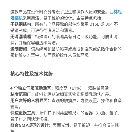
这款产品在设计时充分考虑了卫生和操作人员的安全。
西林瓶
灌装机
采用简洁、易于维护的设计。主要特点包括：
不锈钢结构：
所有与产品接触的部件均采用 316L 或 304 不
锈钢制成，可进行彻底清洁和消毒。
无滴漏喷嘴：
特殊设计的喷嘴具有自动回吸功能，可防止滴
漏，并确保容器边缘清洁。
遏制措施：
该系统可配备防溅罩或集成到强效或危险化合物的
密封解决方案中，从而保护操作人员和环境。
核心特性及技术优势
4 个独立伺服驱动活塞：
精度高（±1%），灌装量灵活。
粘度范围广：
能够处理从浓稠膏状物到稀薄乳霜状产品。
用户友好的人机界面：
直观的触摸屏，方便设置、操作和食谱
管理。
快速更换工具：
允许在不同类型和尺寸的容器（小瓶、罐子、
管子）之间快速切换。
符合GMP规范的设计：
表面光滑，易于拆卸，并符合清洁规
程。