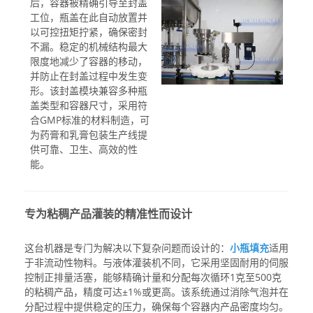
后，容器被精确引导至封盖
工位，瓶盖在此自动放置并
以可控扭矩拧紧，确保密封
不漏。稳定的机械结构最大
限度地减少了容器的移动，
并防止在封盖过程中发生变
形。该封盖模块兼容多种瓶
盖类型和容器尺寸，采用符
合GMP标准的材料制造，可
为药膏和乳膏包装生产线提
供可靠、卫生、高效的性
能。
专为粘稠产品灌装的精准性而设计
这台机器是专门为解决以下复杂问题而设计的：
小瓶填充
适用
于非流动性物料。与液体灌装机不同，它采用坚固耐用的伺服
控制正排量活塞，能够精确计量和分配每次循环1克至500克
的粘稠产品，精度可达±1%或更高。该系统通过消除气泡并在
分配过程中提供稳定的压力，确保每个容器内产品密度均匀。