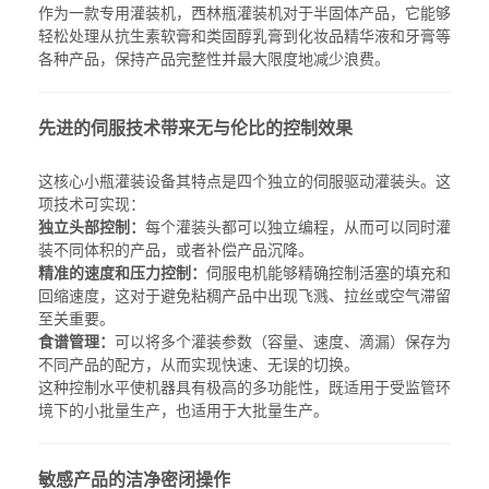
作为一款专用灌装机，
西林瓶灌装机
对于半固体产品，它能够
轻松处理从抗生素软膏和类固醇乳膏到化妆品精华液和牙膏等
各种产品，保持产品完整性并最大限度地减少浪费。
先进的伺服技术带来无与伦比的控制效果
这核心
小瓶灌装设备
其特点是四个独立的伺服驱动灌装头。这
项技术可实现：
独立头部控制：
每个灌装头都可以独立编程，从而可以同时灌
装不同体积的产品，或者补偿产品沉降。
精准的速度和压力控制：
伺服电机能够精确控制活塞的填充和
回缩速度，这对于避免粘稠产品中出现飞溅、拉丝或空气滞留
至关重要。
食谱管理：
可以将多个灌装参数（容量、速度、滴漏）保存为
不同产品的配方，从而实现快速、无误的切换。
这种控制水平使机器具有极高的多功能性，既适用于受监管环
境下的小批量生产，也适用于大批量生产。
敏感产品的洁净密闭操作