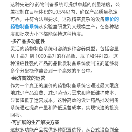
这种先进的
药物制备系统
可提供卓越的剂量精度，公
差控制在目标体积的±0.5%以内，确保产品质量稳定
可靠，并符合法规要求。这款精密复杂的设备
廉价的
药物制备系统
从实验室研发到大规模生产，在各种粘
度和批次大小下都能保持这种精度。
•
多产品多功能性
灵活的
药物制备系统
可容纳多种容器类型，包括容量
从 1 毫升到 1000 毫升的样品瓶、瓶子和注射器。这
种适应性强的产品
药品批发制备系统
使制造商能够将
多个分配操作整合到一个高效的平台中。
•
经济高效的运营
作为一个真正的
廉价的药物制备系统
它通过最大限度
地减少产品浪费、减少劳动力需求和降低维护成本，
显著降低了运营成本。这种高效的设计
药品批发制备
系统
通过提高产量和降低运营成本，实现快速的投资
回报。
•
可扩展的生产解决方案
这款多功能产品提供多种配置选择，从台式设备到全