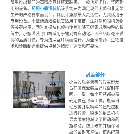
隆重推出我们的高精度西林瓶灌装机，一款功能多样、坚固耐
用的设备。
药用小瓶灌装机
该系统专为满足现代无菌和非无菌
生产的严格要求而设计。其设计兼顾最大灵活性，尤其适用于
专用设备。
小型药瓶灌装机
它适用于疫苗、注射剂和眼科药物
等关键应用，同时其模块化架构使其能够无缝集成到完整的系
统中。
小瓶灌装封口机
适用于端到端自动化。该产品以毫不妥
协的品质打造，专为洁净室环境而设计，为全球制药、生物技
术和诊断制造商提供卓越的精度、速度和可靠性。
封盖部分
小型药瓶灌装机的封盖部分
旨在确保灌装后药瓶密封牢
固、一致。每个药瓶都被精
确定位在封盖工位，瓶盖自
动放置并以精确的扭矩控制
进行拧紧。稳定的封盖机构
最大限度地减少了振动和药
瓶移动，防止破损并确保可
靠的密封完整性。该系统兼