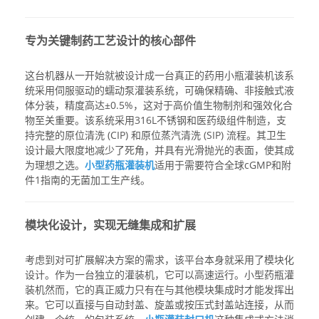
专为关键制药工艺设计的核心部件
这台机器从一开始就被设计成一台真正的
药用小瓶灌装机
该系
统采用伺服驱动的蠕动泵灌装系统，可确保精确、非接触式液
体分装，精度高达±0.5%，这对于高价值生物制剂和强效化合
物至关重要。该系统采用316L不锈钢和医药级组件制造，支
持完整的原位清洗 (CIP) 和原位蒸汽清洗 (SIP) 流程。其卫生
设计最大限度地减少了死角，并具有光滑抛光的表面，使其成
为理想之选。
小型药瓶灌装机
适用于需要符合全球cGMP和附
件1指南的无菌加工生产线。
模块化设计，实现无缝集成和扩展
考虑到对可扩展解决方案的需求，该平台本身就采用了模块化
设计。作为一台独立的灌装机，它可以高速运行。
小型药瓶灌
装机
然而，它的真正威力只有在与其他模块集成时才能发挥出
来。它可以直接与自动封盖、旋盖或按压式封盖站连接，从而