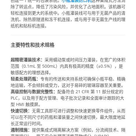
创建一个统一的包装系统。
小瓶灌装封口机
这种集成式方法消
除了转运点，降低了污染风险，并优化了占地面积。该机器可
轻松连接到更大的系统中。
小瓶灌装线
可与用于无菌产品的清
洗机、除热原隧道和冻干机连接，或与用于非无菌生产线的理
纸机和贴标机连接。
主要特性和技术规格
超精密灌装技术：
采用蠕动泵或时间压力灌装，在宽广的体积
范围（0.1mL 至 500mL）内具有极高的精度（±0.5%），是
敏感配方的理想选择。
轻柔处理药瓶：
专有的传送和夹持系统可确保小瓶平稳、精确
地运输，不会倾斜或受力，这对于易碎的玻璃容器至关重要。
高级控制与数据完整性：
配备符合 21 CFR 第 11 部分规定的
PLC，以及用于配方管理、电子批次记录和全面审计跟踪的大
型 HMI 触摸屏。
快速切换：
无需工具即可进行调整和快速更换零件组件，从而
可以在不同尺寸的药瓶和灌装量之间快速切换，最大限度地延
长正常运行时间。
遏制措施：
提供集成式隔离解决方案（例如，分流阀技术、隔