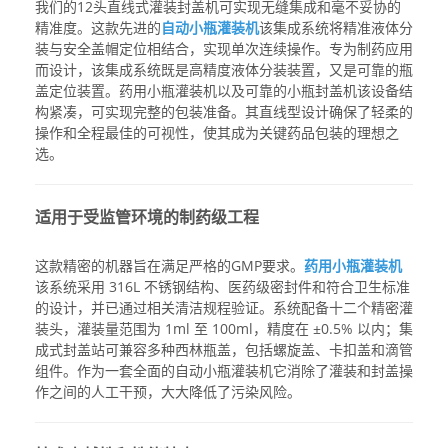
我们的12头直线式灌装封盖机可实现无缝集成和毫不妥协的
精准度。这款先进的
自动小瓶灌装机
该集成系统将精准液体分
装与安全盖帽定位相结合，实现单次连续操作。专为制药应用
而设计，该集成系统既是高精度液体分装装置，又是可靠的瓶
盖定位装置。
药用小瓶灌装机
以及可靠的
小瓶封盖机
该设备结
构紧凑，可实现完整的包装准备。其直线型设计确保了轻柔的
操作和全程最佳的可视性，使其成为关键药品包装的理想之
选。
适用于受监管环境的制药级工程
这款精密的机器旨在满足严格的GMP要求。
药用小瓶灌装机
该系统采用 316L 不锈钢结构、医药级密封件和符合卫生标准
的设计，并已通过相关清洁规程验证。系统配备十二个精密灌
装头，灌装量范围为 1ml 至 100ml，精度在 ±0.5% 以内；集
成式封盖站可兼容多种西林瓶盖，包括螺旋盖、卡扣盖和滴管
组件。作为一套全面的
自动小瓶灌装机
它消除了灌装和封盖操
作之间的人工干预，大大降低了污染风险。