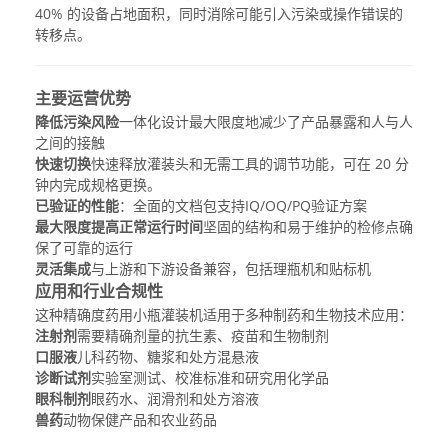
40% 的设备占地面积，同时消除可能引入污染或操作错误的
转移点。
主要运营优势
降低污染风险
一体化设计最大限度地减少了产品暴露和人与人
之间的接触
快速切换
快速释放灌装头和无需工具的调节功能，可在 20 分
钟内完成规格更换。
已验证的性能
：全面的文档包支持IQ/OQ/PQ验证方案
最大限度提高正常运行时间
坚固的结构和易于维护的检修点确
保了可靠的运行
灵活集成
与上游和下游设备兼容，包括理瓶机和贴标机
应用和行业合规性
这种精确度
药用小瓶灌装机
适用于多种制药和生物技术应用：
注射剂
需要精确剂量的抗生素、疫苗和生物制剂
口服液
儿科药物、糖浆和处方混悬液
诊断试剂
实验室测试、校准标准和研究用化学品
眼科制剂
眼药水、润滑剂和处方溶液
兽药
动物保健产品和农业药品