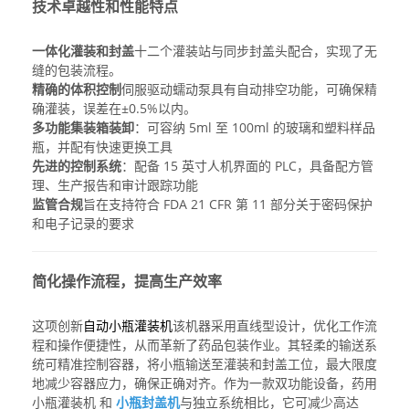
技术卓越性和性能特点
一体化灌装和封盖
十二个灌装站与同步封盖头配合，实现了无
缝的包装流程。
精确的体积控制
伺服驱动蠕动泵具有自动排空功能，可确保精
确灌装，误差在±0.5%以内。
多功能集装箱装卸
：可容纳 5ml 至 100ml 的玻璃和塑料样品
瓶，并配有快速更换工具
先进的控制系统
：配备 15 英寸人机界面的 PLC，具备配方管
理、生产报告和审计跟踪功能
监管合规
旨在支持符合 FDA 21 CFR 第 11 部分关于密码保护
和电子记录的要求
简化操作流程，提高生产效率
这项创新
自动小瓶灌装机
该机器采用直线型设计，优化工作流
程和操作便捷性，从而革新了药品包装作业。其轻柔的输送系
统可精准控制容器，将小瓶输送至灌装和封盖工位，最大限度
地减少容器应力，确保正确对齐。作为一款双功能设备，
药用
小瓶灌装机
和
小瓶封盖机
与独立系统相比，它可减少高达