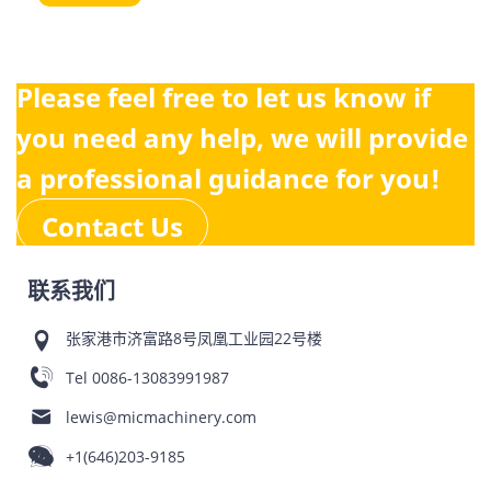
Please feel free to let us know if
you need any help, we will provide
a professional guidance for you!
Contact Us
联系我们
张家港市济富路8号凤凰工业园22号楼
Tel
0086-13083991987
lewis@micmachinery.com
+1(646)203-9185