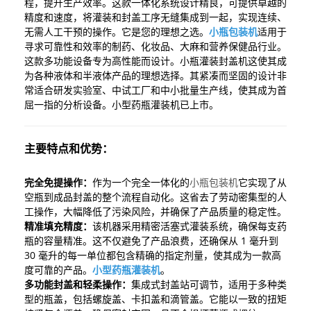
程，提升生产效率。这款一体化系统设计精良，可提供卓越的
精度和速度，将灌装和封盖工序无缝集成到一起，实现连续、
无需人工干预的操作。它是您的理想之选。
小瓶包装机
适用于
寻求可靠性和效率的制药、化妆品、大麻和营养保健品行业。
这款多功能设备专为高性能而设计。
小瓶灌装封盖机
这使其成
为各种液体和半液体产品的理想选择。其紧凑而坚固的设计非
常适合研发实验室、中试工厂和中小批量生产线，使其成为首
屈一指的分析设备。
小型药瓶灌装机
已上市。
主要特点和优势：
完全免提操作：
作为一个完全一体化的
小瓶包装机
它实现了从
空瓶到成品封盖的整个流程自动化。这省去了劳动密集型的人
工操作，大幅降低了污染风险，并确保了产品质量的稳定性。
精准填充精度：
该机器采用精密活塞式灌装系统，确保每支药
瓶的容量精准。这不仅避免了产品浪费，还确保从 1 毫升到
30 毫升的每一单位都包含精确的指定剂量，使其成为一款高
度可靠的产品。
小型药瓶灌装机
。
多功能封盖和轻柔操作：
集成式封盖站可调节，适用于多种类
型的瓶盖，包括螺旋盖、卡扣盖和滴管盖。它能以一致的扭矩