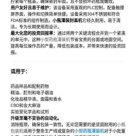
拧紧每个瓶盖，确保密封牢固，且不会损坏药瓶或螺纹。
用户友好且易于维护：
该设备采用直观的PLC控制，配备触摸
屏界面，操作和切换简单快捷。设备采用304不锈钢和符合
FDA标准的组件制造。
小瓶灌装封盖机
它经久耐用，易于清
洁，专为长期使用而设计。
最大化您的投资回报率：
通过将两个关键流程合并到一个紧凑
的单元中，这种
小型药瓶灌装机
节省宝贵的台面或地面空间。
提高每位操作员的产量，降低包装成本，并带来快速的投资回
报。
适用于：
药品样品和配制药物
精油、酊剂和电子烟油
化妆品精华液、面霜和香水
CBD和含大麻油
实验室化学品和试剂
升级至毫不妥协的自动化。
消除瓶颈，确保包装一致性。无论您需要的是坚固耐用的
小瓶
包装机
适用于整条生产线或复杂的
小型药瓶灌装机
对于小批量