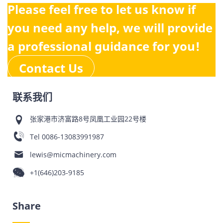
Please feel free to let us know if
you need any help, we will provide
a professional guidance for you!
Contact Us
联系我们
张家港市济富路8号凤凰工业园22号楼
Tel
0086-13083991987
lewis@micmachinery.com
+1(646)203-9185
Share