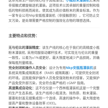
这条先进生产线的核心在于其精准性。
小瓶粉末灌装机
它采用
非接触式螺旋输送机灌装。这项技术以其卓越的重量控制和极
低的物料损耗而闻名，使其成为高价值粉末的黄金标准。作为
一家专业公司
Nkp安瓿瓶灌装机
（非接触原则），它可防止交
叉污染，是处理需要严格控制的强效化合物的理想选择。
主要特点和优势：
无与伦比的灌装精度：
该生产线的核心在于我们的高精度
小瓶
粉末灌装机
. 采用伺服驱动螺杆技术，可实现无与伦比的重量
一致性，公差为±1%或更好，最大限度地减少产品损耗，并确
保每瓶剂量精准。
完全封闭和操作人员安全：
设计为专用
Nkp安瓿瓶灌装机
该
系统采用集成隔离技术（RABS 或隔离器），可提供完全封闭
的环境。这既能保护操作人员免受强效粉末的侵害，又能保护
产品免受外部污染，完全符合最严格的 cGMP 指南。
高速集成自动化：
这不仅仅是一个
西林瓶灌装机
这是一个完整
的生产生态系统。该生产线将小瓶清洗、除热原、粉末灌装、
塞塞和封盖无缝集成到一个连续、高速的操作中，最大限度地
提高产量和整体设备效率 (OEE)。