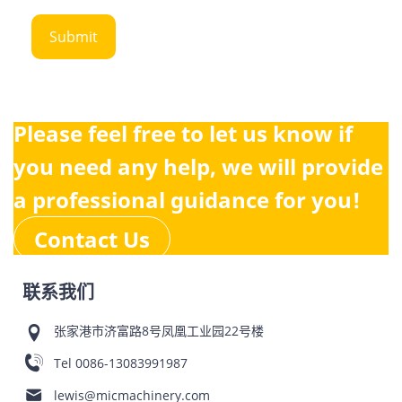
Please feel free to let us know if
you need any help, we will provide
a professional guidance for you!
Contact Us
联系我们
张家港市济富路8号凤凰工业园22号楼
Tel
0086-13083991987
lewis@micmachinery.com