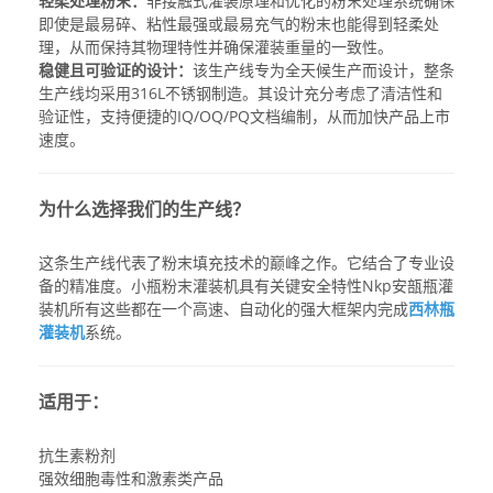
轻柔处理粉末：
非接触式灌装原理和优化的粉末处理系统确保
即使是最易碎、粘性最强或最易充气的粉末也能得到轻柔处
理，从而保持其物理特性并确保灌装重量的一致性。
稳健且可验证的设计：
该生产线专为全天候生产而设计，整条
生产线均采用316L不锈钢制造。其设计充分考虑了清洁性和
验证性，支持便捷的IQ/OQ/PQ文档编制，从而加快产品上市
速度。
为什么选择我们的生产线？
这条生产线代表了粉末填充技术的巅峰之作。它结合了专业设
备的精准度。
小瓶粉末灌装机
具有关键安全特性
Nkp安瓿瓶灌
装机
所有这些都在一个高速、自动化的强大框架内完成
西林瓶
灌装机
系统。
适用于：
抗生素粉剂
强效细胞毒性和激素类产品