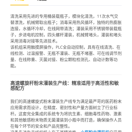
清洗采用先进的专用桶装载瓶子，模块化清洗，11次水气交
替漂洗，机械臂取出瓶子；消毒采用热风循环，独特的热膨胀
连接，水循环冷却，在线网带清洗；灌装采用不锈钢带装载瓶
子，步进电机控制，四头螺杆灌装，机械臂堵头，灌装和堵头
采用消毒对接等先进技术。
该机组采用触摸屏操作，PLC全自动控制，具有在线清洗、在
线检测、过温报警、无瓶不灌装、无瓶不堵塞、可在线调节剂
量、在线称重、灭菌对接、粉尘颗粒检测孔、自动计数等功
能。
高速螺旋杆粉末灌装生产线：精准适用于高活性和敏
感配方
我们的高速螺旋式粉末灌装生产线专为满足最严苛的医药粉末
应用需求而设计，在精度、密封性和产量方面树立了行业标
杆。这套完全集成的系统专为将抗生素、细胞毒性药物、激素
和其他敏感粉末物质无菌灌装到小瓶中而打造，确保操作人员
在每个环节的安全和产品完整性。