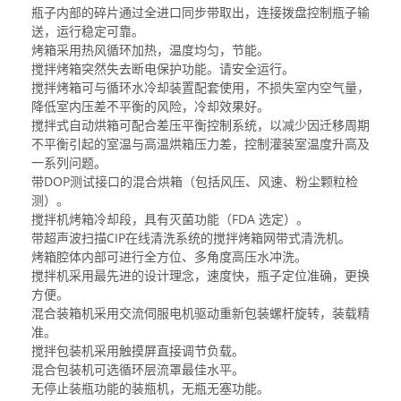
瓶子内部的碎片通过全进口同步带取出，连接拨盘控制瓶子输
送，运行稳定可靠。
烤箱采用热风循环加热，温度均匀，节能。
搅拌烤箱突然失去断电保护功能。请安全运行。
搅拌烤箱可与循环水冷却装置配套使用，不损失室内空气量，
降低室内压差不平衡的风险，冷却效果好。
搅拌式自动烘箱可配合差压平衡控制系统，以减少因迁移周期
不平衡引起的室温与高温烘箱压力差，控制灌装室温度升高及
一系列问题。
带DOP测试接口的混合烘箱（包括风压、风速、粉尘颗粒检
测）。
搅拌机烤箱冷却段，具有灭菌功能（FDA 选定）。
带超声波扫描CIP在线清洗系统的搅拌烤箱网带式清洗机。
烤箱腔体内部可进行全方位、多角度高压水冲洗。
搅拌机采用最先进的设计理念，速度快，瓶子定位准确，更换
方便。
混合装箱机采用交流伺服电机驱动重新包装螺杆旋转，装载精
准。
搅拌包装机采用触摸屏直接调节负载。
混合包装机可选循环层流罩最佳水平。
无停止装瓶功能的装瓶机，无瓶无塞功能。