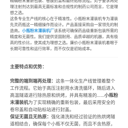
精确粉末重新包装、卷膜封盖和最终贴标流程。对于要求再处
理注射剂达到最高无菌标准和合规性的制药公司而言，它是理
想之选。
这条专业生产线的核心在于精准性。
小瓶粉末灌装机
专为灌装
先灵药瓶这一精细操作而设计。产品直接采购自一家领先的制
造商。
小瓶粉末灌装机厂
该系统可确保药品级重新包装所需的
精度和无菌性。我们提供坚固耐用、品质卓越的机器，具有极
高的性价比，使其成为理想之选。
廉价小瓶粉末灌装机
着眼于
长期可靠性和运行效率，而不仅仅是初始成本。
主要特点和优势：
完整的端到端再处理：
这条一体化生产线管理着整个
工作流程。它始于高压注射用水清洗循环，随后进入
高温隧道进行除热原和烘烤，并具有精准的……
小瓶粉
末灌装机
为了实现精确的重新包装，最后采用安全的
卷帘盖和自动贴标站进行封盖。
保证无菌且无热原：
强化清洗和经过验证的热烘烤隧
道相结合，确保每个小瓶不仅无菌，而且不含热原，