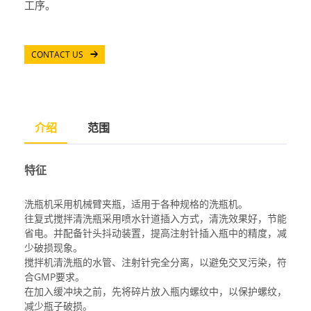
工序。
CONTACT US
介绍
范围
特征
洗瓶机采用机械臂夹瓶，适用于各种规格的洗瓶机。
往复式搅拌清洗瓶采用喷水针道插入方式，清洗效果好，节能
省电。并配备针头抖动装置，提高注射针插入瓶中的精度，减
少破损现象。
搅拌机清洗瓶的水管、注射针完全分离，以避免交叉污染，符
合GMP要求。
在加入缓冲块之前，先将碎片放入瓶内螺纹中，以保护螺纹，
减少瓶子破损。