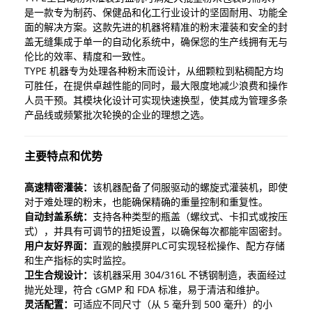
是一款专为制药、保健品和化工行业设计的坚固耐用、功能全
面的解决方案。这款先进的机器将精准的粉末灌装和安全的封
盖无缝集成于单一的自动化系统中，确保您的生产线拥有无与
伦比的效率、精度和一致性。
TYPE 机器专为处理各种粉末而设计，从细颗粒到粘稠配方均
可胜任，在提供卓越性能的同时，最大限度地减少浪费和操作
人员干预。其模块化设计可实现快速换型，使其成为管理多条
产品线或频繁批次轮换的企业的理想之选。
主要特点和优势
高速精密灌装：
该机器配备了伺服驱动的螺旋式灌装机，即使
对于难处理的粉末，也能确保精确的重量控制和重复性。
自动封盖系统：
支持各种类型的瓶盖（螺纹式、卡扣式或按压
式），并具有可调节的扭矩设置，以确保每次都能牢固密封。
用户友好界面：
直观的触摸屏PLC可实现轻松操作、配方存储
和生产指标的实时监控。
卫生合规设计：
该机器采用 304/316L 不锈钢制造，表面经过
抛光处理，符合 cGMP 和 FDA 标准，易于清洁和维护。
灵活配置：
可适应不同尺寸（从 5 毫升到 500 毫升）的小