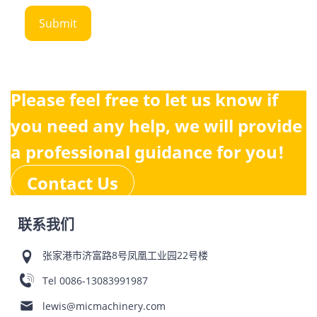
Please feel free to let us know if
you need any help, we will provide
a professional guidance for you!
Contact Us
联系我们
张家港市济富路8号凤凰工业园22号楼
Tel
0086-13083991987
lewis@micmachinery.com