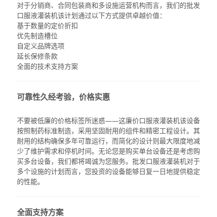
对于分销商、合同包装商和多设施运营机构而言，我们的
批发
口服液灌装机
该计划通过以下方式提供卓越价值：
基于数量的定价折扣
优先制造槽位
自定义品牌选项
延长保修条款
全面的技术支持方案
可靠性久经考验，价格实惠
不要被低廉的价格标签所迷惑——这
廉价口服液灌装机
该设备
按照制药标准制造，采用坚固耐用的组件和精密工程设计。其
耐用的结构确保多年可靠运行，而简化的设计则最大限度地减
少了维护需求和停机时间。无论您是购买单台设备还是考虑购
买多台设备，我们都将竭诚为您服务。
批发口服液灌装机
对于
多个设施的计划而言，您投资的设备能够日复一日地提供稳定
的性能。
全面支持方案