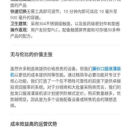
度的产品
快速切换
无需工具即可调节，10 分钟内即可适应 10 毫升至
500 毫升的容器。
卫生建筑
：采用304不锈钢接触面，以及医药级密封件和垫圈
操作直观
：用户友好型PLC，配备触摸屏界面和可存储30多种
产品的配方。
无与伦比的价值主张
虽然许多制造商提供价格昂贵的设备，但我们
廉价口服液灌装
机
以更低的成本提供同等性能。通过精简非必要功能并专注于
核心功能，我们打造了一个在不牺牲可靠性的前提下提供卓越
投资回报率的系统。对于分销商和大批量采购商而言，我们的
批发口服液灌装机
该计划提供阶梯式定价，购买数量越多，优
势越明显，因此是为多个设施配备设备或转售机会的理想选
择。
成本效益高的运营优势