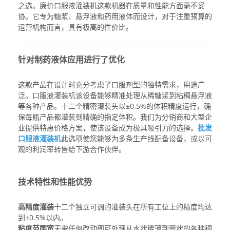
之选。
廉价口服液灌装机
这款机器在质量和性能方面毫不妥
协。它专为糖浆、悬浮液和药用液体而设计，对于注重预算的
运营机构而言，具有极高的性价比。
针对制药液体应用进行了优化
这款产品在设计时充分考虑了口服剂型的独特需求，用途广
泛。
口服液灌装机
该设备能够精准处理从稀糖浆到粘稠悬浮液
等各种产品。十二个精密灌装头以±0.5%的体积精度运行，确
保每瓶产品都灌装到精确的指定体积。我们为分销商和大型企
业提供特惠价格方案，使该设备成为极具吸引力的选择。
批发
口服液灌装机
此选项使您能够为多条生产线配备设备，或以可
观的利润率转售给下游合作伙伴。
技术特性和性能优势
高精度灌装
十二个独立可调的灌装头在所有工位上的精度均达
到±0.5%以内。
粘度范围宽
无需任何改动即可处理从水状稀薄到膏状的各种稠