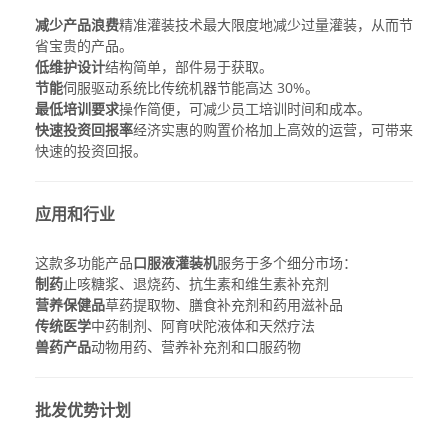
减少产品浪费
精准灌装技术最大限度地减少过量灌装，从而节
省宝贵的产品。
低维护设计
结构简单，部件易于获取。
节能
伺服驱动系统比传统机器节能高达 30%。
最低培训要求
操作简便，可减少员工培训时间和成本。
快速投资回报率
经济实惠的购置价格加上高效的运营，可带来
快速的投资回报。
应用和行业
这款多功能产品
口服液灌装机
服务于多个细分市场：
制药
止咳糖浆、退烧药、抗生素和维生素补充剂
营养保健品
草药提取物、膳食补充剂和药用滋补品
传统医学
中药制剂、阿育吠陀液体和天然疗法
兽药产品
动物用药、营养补充剂和口服药物
批发优势计划