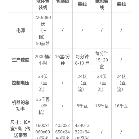
液体包
包装线
纸包装
装线
装线
装线
线
220/380
伏
/
/
/
电源
（三
/
相）
50赫兹
每分钟
2000桶/
16盒/分
每分钟
/
生产速度
15~20
小时
钟
8-10 盒
盒
24伏
24伏
24伏
24伏
/
控制电压
（直
（直
（直
（直
流）
流）
流）
流）
35千瓦
机器的总
/
（单
8千瓦
18千瓦
16千瓦
功率
机）
尺寸：长*
1600x1
4030x2
4240×2
宽*高（传
/
/
060x60
650x24
320×34
送带表
0毫米
80毫米
00毫米