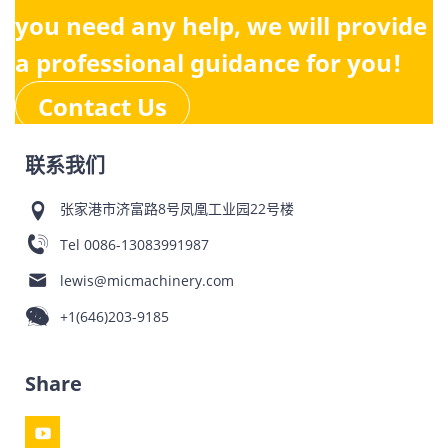
you need any help, we will provide
a professional guidance for you!
Contact Us
联系我们
张家港市济富路8号凤凰工业园22号楼
Tel
0086-13083991987
lewis@micmachinery.com
+1(646)203-9185
Share