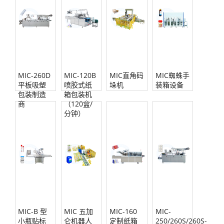
MIC-260D
MIC-120B
MIC直角码
MIC蜘蛛手
平板吸塑
喷胶式纸
垛机
装箱设备
包装制造
箱包装机
商
（120盒/
分钟）
MIC-B 型
MIC 五加
MIC-160
MIC-
小瓶贴标
仑机器人
定制纸箱
250/260S/260S-