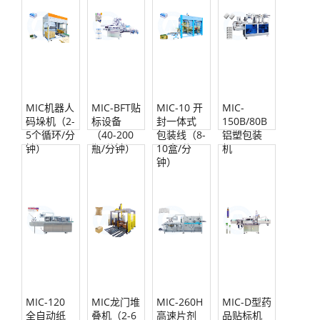
MIC机器人
MIC-BFT贴
MIC-10 开
MIC-
码垛机（2-
标设备
封一体式
150B/80B
5个循环/分
（40-200
包装线（8-
铝塑包装
钟）
瓶/分钟）
10盒/分
机
钟）
MIC-120
MIC龙门堆
MIC-260H
MIC-D型药
全自动纸
叠机（2-6
高速片剂
品贴标机