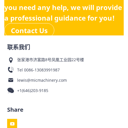
you need any help, we will provide
a professional guidance for you!
Contact Us
联系我们
张家港市济富路8号凤凰工业园22号楼
Tel
0086-13083991987
lewis@micmachinery.com
+1(646)203-9185
Share