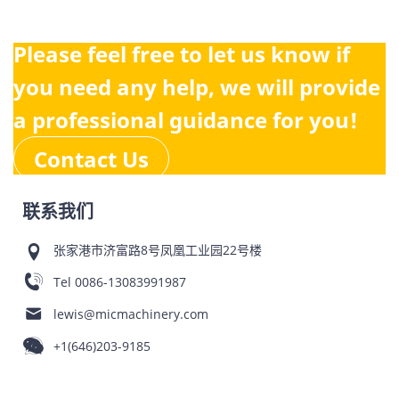
Please feel free to let us know if
you need any help, we will provide
a professional guidance for you!
Contact Us
联系我们
张家港市济富路8号凤凰工业园22号楼
Tel
0086-13083991987
lewis@micmachinery.com
+1(646)203-9185