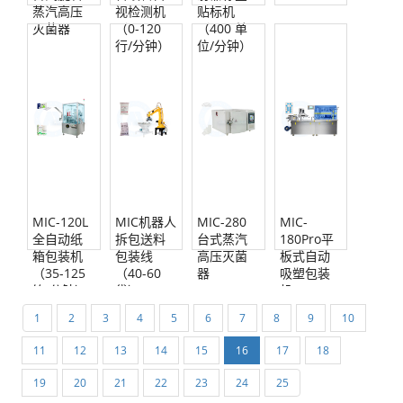
蒸汽高压
视检测机
贴标机
灭菌器
（0-120
（400 单
行/分钟）
位/分钟）
MIC-120L
MIC机器人
MIC-280
MIC-
全自动纸
拆包送料
台式蒸汽
180Pro平
箱包装机
包装线
高压灭菌
板式自动
（35-125
（40-60
器
吸塑包装
箱/分钟）
袋）
机
1
2
3
4
5
6
7
8
9
10
11
12
13
14
15
16
17
18
19
20
21
22
23
24
25